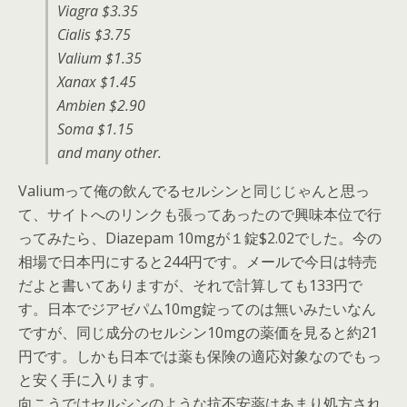
Viagra $3.35
Cialis $3.75
Valium $1.35
Xanax $1.45
Ambien $2.90
Soma $1.15
and many other.
Valiumって俺の飲んでるセルシンと同じじゃんと思っ
て、サイトへのリンクも張ってあったので興味本位で行
ってみたら、Diazepam 10mgが１錠$2.02でした。今の
相場で日本円にすると244円です。メールで今日は特売
だよと書いてありますが、それで計算しても133円で
す。日本でジアゼパム10mg錠ってのは無いみたいなん
ですが、同じ成分のセルシン10mgの薬価を見ると約21
円です。しかも日本では薬も保険の適応対象なのでもっ
と安く手に入ります。
向こうではセルシンのような抗不安薬はあまり処方され