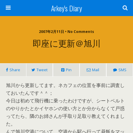
Arkey's Diary
2007年2月11日 • No Comments
即座に更新＠旭川
Share
Tweet
Pin
Mail
SMS
旭川から更新してます。ネカフェの位置を事前に調査し
ておいたんです＾＾；
今日は初めて飛行機に乗ったわけですが、シートベルト
のやりかたとかイヤホンの使い方とか分からなくて戸惑
ってたら、隣のお姉さんが手取り足取り教えてくれまし
た。
んで旭川空港について、空港から駅へ行って昼飯をマッ