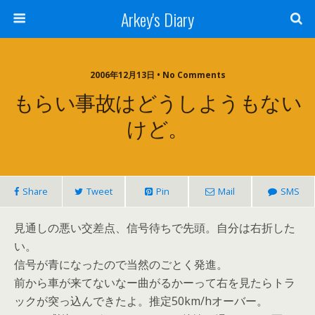
Arkey's Diary
2006年12月13日 • No Comments
もらい事故はどうしようもない
けど。
Share
Tweet
Pin
Mail
SMS
見通しの悪い交差点、信号待ちで先頭。自分は右折した
い。
信号が青になったので当然のごとく発進。
前から車が来てないなー曲がるかーって右を見たらトラ
ックが突っ込んできたよ。推定50km/hオーバー。