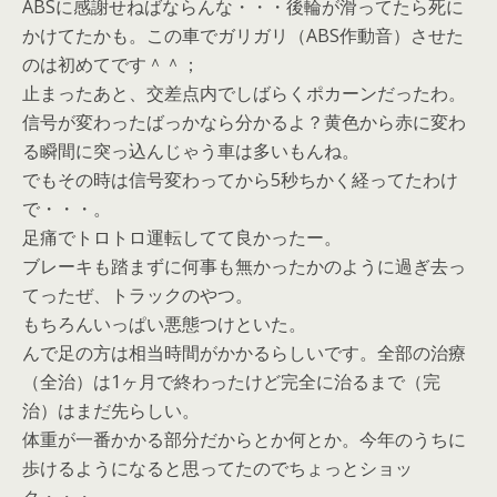
ABSに感謝せねばならんな・・・後輪が滑ってたら死に
かけてたかも。この車でガリガリ（ABS作動音）させた
のは初めてです＾＾；
止まったあと、交差点内でしばらくポカーンだったわ。
信号が変わったばっかなら分かるよ？黄色から赤に変わ
る瞬間に突っ込んじゃう車は多いもんね。
でもその時は信号変わってから5秒ちかく経ってたわけ
で・・・。
足痛でトロトロ運転してて良かったー。
ブレーキも踏まずに何事も無かったかのように過ぎ去っ
てったぜ、トラックのやつ。
もちろんいっぱい悪態つけといた。
んで足の方は相当時間がかかるらしいです。全部の治療
（全治）は1ヶ月で終わったけど完全に治るまで（完
治）はまだ先らしい。
体重が一番かかる部分だからとか何とか。今年のうちに
歩けるようになると思ってたのでちょっとショッ