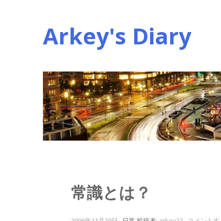
コ
ン
Arkey's Diary
テ
ン
ツ
へ
ス
キ
ッ
プ
常識とは？
2006年11月29日
.
日常
投稿者:
arkey22
.
コメントす