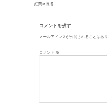
投
紅葉＠長瀞
稿
ナ
コメントを残す
ビ
メールアドレスが公開されることはあ
ゲ
ー
コメント
※
シ
ョ
ン