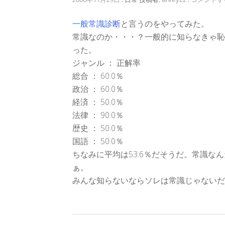
一般常識診断
と言うのをやってみた。
常識なのか・・・？一般的に知らなきゃ恥
った。
ジャンル ： 正解率
総合 ： 60.0％
政治 ： 60.0％
経済 ： 50.0％
法律 ： 90.0％
歴史 ： 50.0％
国語 ： 50.0％
ちなみに平均は53.6％だそうだ。常識な
ぁ。
みんな知らないならソレは常識じゃないだ