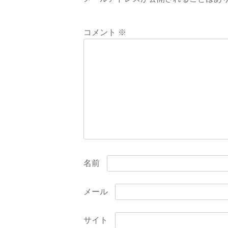
ゲ
ー
コメント
※
シ
ョ
ン
名前
メール
サイト