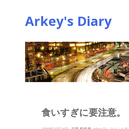
コ
ン
Arkey's Diary
テ
ン
ツ
へ
ス
キ
ッ
プ
食いすぎに要注意。
2006年10月16日
.
日常
投稿者:
arkey22
.
コメントす