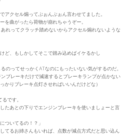
でアクセル煽ってぶぉんぶぉん言わせてました。
ーを曲がったら荷物が崩れちゃうぞー。
、あれってクラッチ踏めないからアクセル煽れないような
けど、もしかしてそこで踏み込めばイケるかし
じるのってせっかくATなのにもったいない気がするのだ。
ジンブレーキだけで減速するとブレーキランプが点かない
っかりブレーキ点灯させればいいんだけどな）
てるです。
したあとの下りでエンジンブレーキを使いましょーと言
についてるの！？」
してるお姉さんもいれば、点数が減点方式だと思い込ん