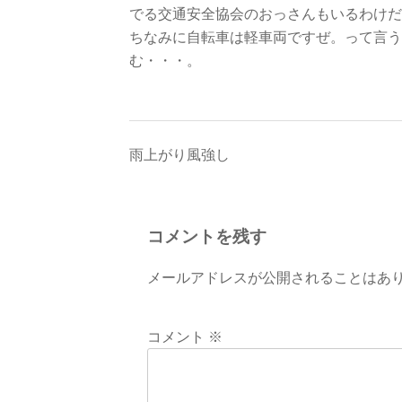
でる交通安全協会のおっさんもいるわけだ
ちなみに自転車は軽車両ですぜ。って言う
む・・・。
投
雨上がり風強し
稿
ナ
コメントを残す
ビ
メールアドレスが公開されることはあ
ゲ
ー
コメント
※
シ