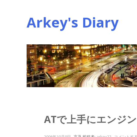
コ
ン
Arkey's Diary
テ
ン
ツ
へ
ス
キ
ッ
プ
ATで上手にエンジ
2006年10月9日
.
言及
投稿者:
arkey22
.
コメントす