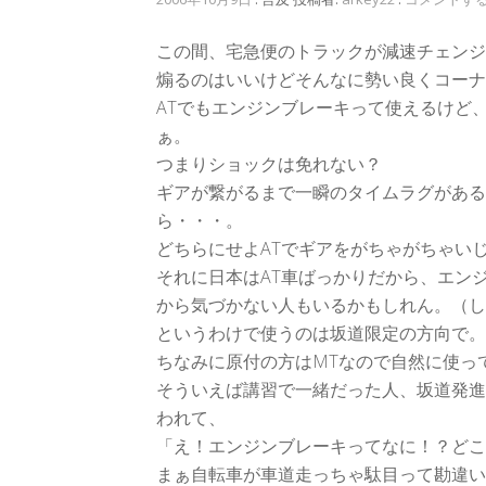
この間、宅急便のトラックが減速チェンジ
煽るのはいいけどそんなに勢い良くコーナ
ATでもエンジンブレーキって使えるけど
ぁ。
つまりショックは免れない？
ギアが繋がるまで一瞬のタイムラグがある
ら・・・。
どちらにせよATでギアをがちゃがちゃい
それに日本はAT車ばっかりだから、エン
から気づかない人もいるかもしれん。（し
というわけで使うのは坂道限定の方向で。
ちなみに原付の方はMTなので自然に使っ
そういえば講習で一緒だった人、坂道発進
われて、
「え！エンジンブレーキってなに！？どこ
まぁ自転車が車道走っちゃ駄目って勘違い