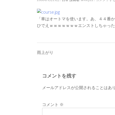
「車はオートマを使います。あ、４４番か
ひでえｗｗｗｗｗｗｗエンストしちゃった
投
雨上がり
稿
ナ
コメントを残す
ビ
メールアドレスが公開されることはあ
ゲ
ー
コメント
※
シ