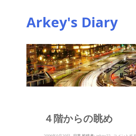
コ
ン
Arkey's Diary
テ
ン
ツ
へ
ス
キ
ッ
プ
４階からの眺め
2006年9月29日
.
日常
投稿者:
arkey22
.
コメントす