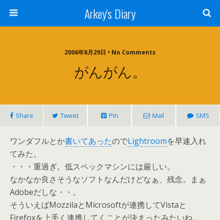
Arkey's Diary
2006年8月29日 • No Comments
がんがん。
Share
Tweet
Pin
Mail
SMS
ワンダフルとか
書いてあった
ので
Lightroom
を早速入れ
てみた。
・・・重過ぎ。低スペックマシンには厳しい。
なかなか良さそうなソフトなんだけどなぁ、残念。まぁ
Adobeだしな・・。
そういえばMozzilaとMicrosoftが連携してVistaと
Firefoxを上手く連携してくことが決まったみたいね。