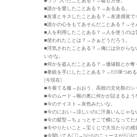
■ウソついたことある？→嘘も方便。
■誰かを愛したことある？→あるある。
■友達とキスしたことある？→友達感覚で
■誰かの心をもてあそんだことある？→そ
■人を利用したことある？→人を使うのは
■使われたことは？→さぁどうだろう。
■浮気されたことある？→俺には分からな
いかな。
■何かを盗んだことある？→価値観とか奪
■拳銃を手にしたことある？→BB弾つめ
[今現在]
■今着てる服→おおう、高校の文化祭のシ
■今のムード→喉の奥に何かが詰まるよう
■今のテイスト→灰色みたいな。
■今のにおい→涼しいのに汗臭いんじゃな
■今の髪型→ちょっとそこで横になってた
■今やりたいこと→宝くじで大当たりの感
■今聞いてるCD→NHKのニュースがBGM