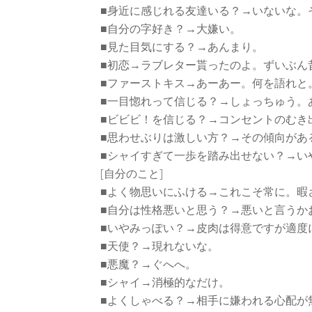
■身近に感じれる友達いる？→いないな。
■自分の字好き？→大嫌い。
■見た目気にする？→あんまり。
■初恋→ラブレター貰ったのよ。ずいぶん
■ファーストキス→あーあー。何を語れと
■一目惚れって信じる？→しょっちゅう。
■ビビビ！を信じる？→コンセントのむき
■思わせぶりは激しい方？→その傾向があ
■シャイすぎて一歩を踏み出せない？→い
[自分のこと]
■よく物思いにふける→これこそ常に。暇
■自分は性格悪いと思う？→悪いと言うか
■いやみっぽい？→皮肉は得意ですが適度
■天使？→現れないな。
■悪魔？→ぐへへ。
■シャイ→消極的なだけ。
■よくしゃべる？→相手に嫌われる心配が