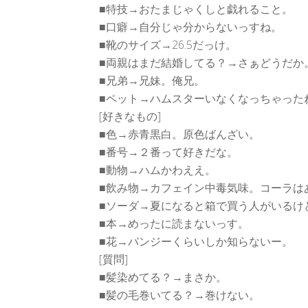
■特技→おたまじゃくしと戯れること。
■口癖→自分じゃ分からないっすね。
■靴のサイズ→26.5だっけ。
■両親はまだ結婚してる？→さぁどうだか
■兄弟→兄妹。俺兄。
■ペット→ハムスターいなくなっちゃった
[好きなもの]
■色→赤青黒白。原色ばんざい。
■番号→２番って好きだな。
■動物→ハムかわええ。
■飲み物→カフェイン中毒気味。コーラは
■ソーダ→夏になると箱で買う人がいるけ
■本→めったに読まないっす。
■花→パンジーくらいしか知らないー。
[質問]
■髪染めてる？→まさか。
■髪の毛巻いてる？→巻けない。