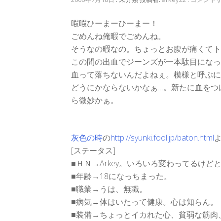
暇暇ひーまーひーまー！
ごめんね俺暇でごめんね。
そうなの暇なの。ちょっとお腹が痛くてト
この間の出血でジーンズが一本駄目になっ
血って落ちないんだよねぇ。模様と呼ぶに
どうにかならないかなぁ…。新たに血をつ
ら微妙かぁ。
灰色の時
の
http://syunki.fool.jp/baton.html
[ステータス]
■ＨＮ→Arkey。いろいろ変わってるけ
■年齢→18になっちまった。
■職業→うは、無職。
■病気→体はいたって健康。心は知らん。
■装備→ちょっとイカれた心、貧弱な筋肉