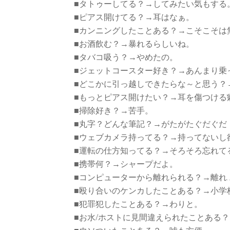
■タトゥーしてる？→してみたい気もする
■ピアス開けてる？→耳はなぁ。
■カンニングしたことある？→こそこそは
■お酒飲む？→暴れるらしいね。
■タバコ吸う？→やめたの。
■ジェットコースター好き？→あんまり乗
■どこかに引っ越しできたらな～と思う？
■もっとピアス開けたい？→耳を傷つける
■掃除好き？→苦手。
■丸字？どんな筆記？→がたがたぐだぐだ
■ウェブカメラ持ってる？→持ってないし
■運転の仕方知ってる？→そろそろ忘れて
■携帯何？→シャープだよ。
■コンピューターから離れられる？→離れ
■殴り合いのケンカしたことある？→小学
■犯罪犯したことある？→わりと。
■お水/ホストに見間違えられたことある