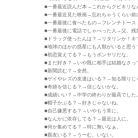
■一番最近読んだ本→これからクビキリな
■一番最近見た映画→忘れちゃうくらい前
■一番最後に食べたもの→フレンチトース
■一番最後に電話でしゃべった人→父。残
■ドラッグ使ったんは？→リタリンか！キ
■地球のほかの惑星にも人類がいると思う
■初恋覚えてる？→もうボンヤリだな。
■まだ好き？→いや既に相手は結婚なさっ
■新聞読む？→全然。
■ゲイやレズの友達はいる？→知る限りじ
■奇跡を信じる？→信じないかな。
■成績いい？→中学の終わりが最高でした
■帽子かぶる？→好きじゃないね。
■自己嫌悪する？→いやもう常に。
■なんかに依存してる？→最近は人に。
■何か集めてる？→特に無いなぁ。
■親友いる？→うーむ。いない。