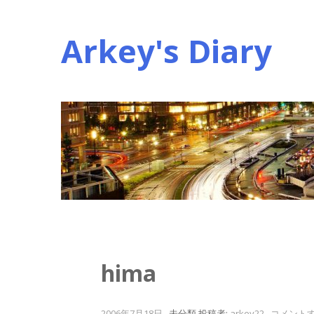
コ
ン
Arkey's Diary
テ
ン
ツ
へ
ス
キ
ッ
プ
hima
2006年7月18日
.
未分類
投稿者:
arkey22
.
コメント