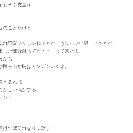
そもそも友達が。
昔のことだけど！
。
あれ可愛いんじゃね？とか、うほっいい男！とかとか。
出した部分触ってビビビ！って来たよ。
るかも。
や踏み出す時はガンガンいくよ。
さえあれば。
おかしい気がする。
に＞＜
無ければそれなりに話す。