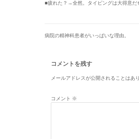
■疲れた？→全然。タイピングは大得意だ
投
病院の精神科患者がいっぱいな理由。
稿
ナ
コメントを残す
ビ
メールアドレスが公開されることはあ
ゲ
ー
コメント
※
シ
ョ
ン