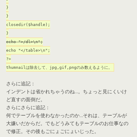
}
}
closedir($handle);
}
echo ">/dl>\n";
echo "</table>\n";
?>
thumnailは除去して、jpg,gif,pngのみ数えるように。
さらに追記：
インデントは省かれちゃうのね…。ちょっと見にくいけ
ど直すの面倒だ。
さらにさらに追記：
何でテーブルを使わなかったのか…それは、テーブルが
大嫌いだからだ。でもどうみてもテーブルのお仕事なの
で修正。その後もごにょごにょいじった。