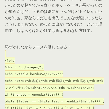
かったのか起きてから食べたホットケーキが悪かったの
か知らんけど。下るのは別に良いんだけどトイレが近い
のがなぁ。家ならまだしも出先でこんな状態になったら
どうしようもない。めったに出かけないけど。という理
由で、しばらくは出かけても飯は食わない方針で。
恥ずかしながらソースを晒してみる：
<?php
$dir = "../images/";
echo "<table border=\"1\">\n";
echo "<tr><td>名前</td><td>横幅</td><td>高さ</td><td>
ファイルサイズ</td><td>ハッシュ(md5)</td></tr>\n";
if ($handle = opendir($dir)) {
while (false !== ($file_list = readdir($handle))) {
if ($file_list != "." && $file_list != "..") {