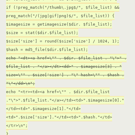
if (!preg_match("/thumb\.jpg$/", $file_list) &&
preg_match("/(jpg|gif|png)$/", $file_list)) {
$imagesize = getimagesize($dir. $file_list);
$size = stat($dir.$file_list);
$size['size'] = round($size['size'] / 1024, 1);
$hash = md5_file($dir.$file_list);
echo "<dt><a href=\"" . $dir. $file_list . "\">" .
$file_list . "</a></dt><dd>" . $imagesize[3] . "
size=\"" . $size['size'] . "\" hash=\"" . $hash .
"\"</dd>\n";
echo "<tr><td><a href=\"" . $dir.$file_list
."\">".$file_list."</a></td><td>".$imagesize[0]."
</td><td>".$imagesize[1]."</td>
<td>".$size['size']."</td><td>".$hash."</td>
</tr>\n";
}