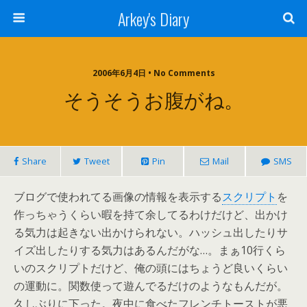
Arkey's Diary
2006年6月4日 • No Comments
そうそうお腹がね。
Share
Tweet
Pin
Mail
SMS
ブログで使われてる画像の情報を表示する
スクリプト
を
作っちゃうくらい暇を持て余してるわけだけど、出かけ
る気力は起きない出かけられない。ハッシュ出したりサ
イズ出したりする気力はあるんだがな…。まぁ10行くら
いのスクリプトだけど、俺の頭にはちょうど良いくらい
の運動に。関数使って遊んでるだけのようなもんだが。
久しぶりに下った。夜中に食べたフレンチトーストが悪