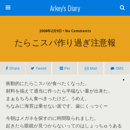
Arkey's Diary
2008年2月9日 • No Comments
たらこスパ作り過ぎ注意報
Share
Tweet
Pin
Mail
SMS
衝動的にたらこスパが食べたくなった。
材料を揃えて適当に作ったら半端ない量が出来た。
まぁもちろん食べきったけど。うめえ。
ちなみに海苔は乗せない派です。歯にくっつくー
今朝はメガネを探すのに時間取られました。
起きたら眼鏡が見つからないってのはしょっちゅうある