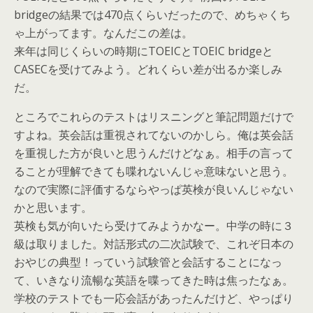
bridgeの結果では470点くらいだったので、めちゃくち
ゃ上がってます。なんだこの差は。
来年は同じくらいの時期にTOEICとTOEIC bridgeと
CASECを受けてみよう。どれくらい差が出るか楽しみ
だ。
ところでこれらのテストはリスニングと筆記問題だけで
すよね。英会話は重視されてないのかしら。俺は英会話
を重視した方が良いと思うんだけどなぁ。相手の言って
ることが理解できても喋れないんじゃ意味ないと思う。
なので実際に評価するならやっぱ英検が良いんじゃない
かと思います。
英検も気が向いたら受けてみようかなー。中学の時に３
級は取りました。対話形式の二次試験で、これぞ日本の
おやじの典型！っていう試験管と会話することになっ
て、いきなり流暢な英語を喋ってきた時は焦ったなぁ。
学校のテストでも一応会話があったんだけど、やっぱり