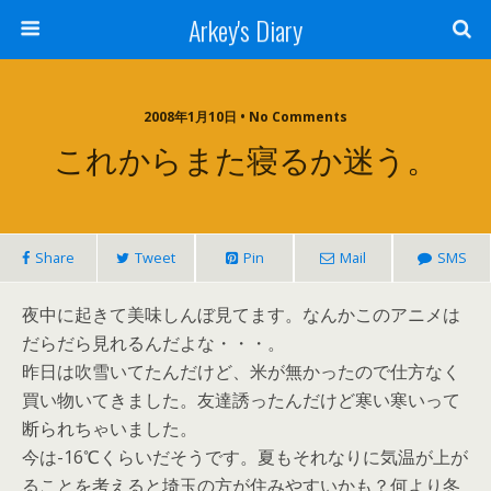
Arkey's Diary
2008年1月10日 • No Comments
これからまた寝るか迷う。
Share
Tweet
Pin
Mail
SMS
夜中に起きて美味しんぼ見てます。なんかこのアニメは
だらだら見れるんだよな・・・。
昨日は吹雪いてたんだけど、米が無かったので仕方なく
買い物いてきました。友達誘ったんだけど寒い寒いって
断られちゃいました。
今は-16℃くらいだそうです。夏もそれなりに気温が上が
ることを考えると埼玉の方が住みやすいかも？何より冬