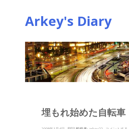
コ
ン
Arkey's Diary
テ
ン
ツ
へ
ス
キ
ッ
プ
埋もれ始めた自転車
2008年1月4日
.
日記
投稿者:
arkey22
.
コメントする