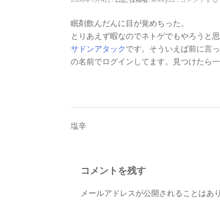
眠剤飲んだんに目が覚めちった。
とりあえず暇なのでネトゲでもやろうと思
サドンアタック
です。そういえば前に言って
の名前でログインしてます。見つけたら一
投
塩辛
稿
ナ
コメントを残す
ビ
メールアドレスが公開されることはあ
ゲ